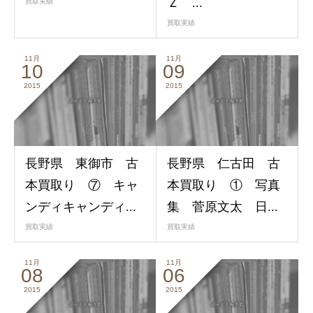
Ｚ ...
買取実績
買取実績
11月
11月
10
09
2015
2015
長野県 東御市 古
長野県 仁古田 古
本買取り ⑦ キャ
本買取り ① 写真
ンディキャンディ...
集 菅原文太 日...
買取実績
買取実績
11月
11月
08
06
2015
2015