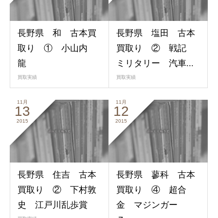
長野県 和 古本買
長野県 塩田 古本
取り ① 小山内
買取り ② 戦記
龍
ミリタリー 汽車...
買取実績
買取実績
11月
11月
13
12
2015
2015
長野県 住吉 古本
長野県 蓼科 古本
買取り ② 下村敦
買取り ④ 超合
史 江戸川乱歩賞
金 マジンガー