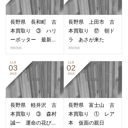
長野県 長和町 古
長野県 上田市 古
本買取り ③ ハリ
本買取り ⑰ 朝ド
ーポッター 最新...
ラ あさが来た
買取実績
買取実績
11月
11月
03
02
2015
2015
長野県 軽井沢 古
長野県 富士山 古
本買取り ③ 森村
本買取り ① レア
誠一 運命の花び...
本 仮面の親日