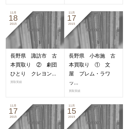
11月
11月
18
17
2015
2015
長野県 諏訪市 古
長野県 小布施 古
本買取り ② 劇団
本買取り ① 文
ひとり クレヨン...
屋 プレム・ラワ
ッ...
買取実績
買取実績
11月
11月
17
15
2015
2015