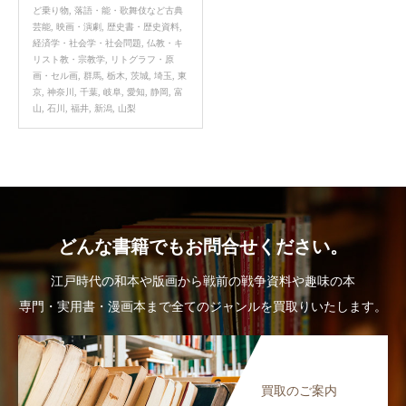
ど乗り物
,
落語・能・歌舞伎など古典
芸能
,
映画・演劇
,
歴史書・歴史資料
,
経済学・社会学・社会問題
,
仏教・キ
リスト教・宗教学
,
リトグラフ・原
画・セル画
,
群馬
,
栃木
,
茨城
,
埼玉
,
東
京
,
神奈川
,
千葉
,
岐阜
,
愛知
,
静岡
,
富
山
,
石川
,
福井
,
新潟
,
山梨
どんな書籍でもお問合せください。
江戸時代の和本や版画から戦前の戦争資料や趣味の本
専門・実用書・漫画本まで全てのジャンルを買取りいたします。
買取のご案内