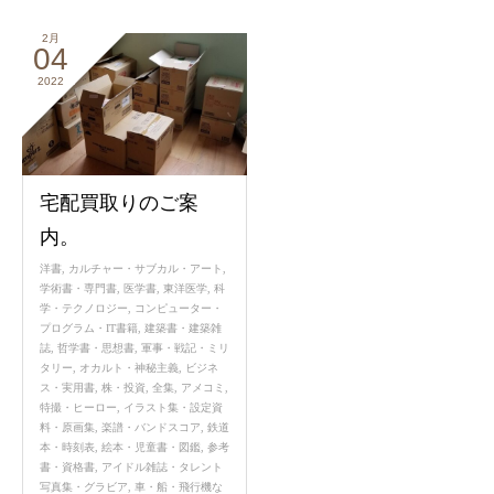
2月
04
2022
宅配買取りのご案
内。
洋書
,
カルチャー・サブカル・アート
,
学術書・専門書
,
医学書
,
東洋医学
,
科
学・テクノロジー
,
コンピューター・
プログラム・IT書籍
,
建築書・建築雑
誌
,
哲学書・思想書
,
軍事・戦記・ミリ
タリー
,
オカルト・神秘主義
,
ビジネ
ス・実用書
,
株・投資
,
全集
,
アメコミ
,
特撮・ヒーロー
,
イラスト集・設定資
料・原画集
,
楽譜・バンドスコア
,
鉄道
本・時刻表
,
絵本・児童書・図鑑
,
参考
書・資格書
,
アイドル雑誌・タレント
写真集・グラビア
,
車・船・飛行機な