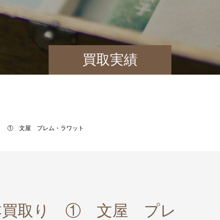
買取実績
り ① 文屋 プレム・ラワット
本買取り ① 文屋 プレ