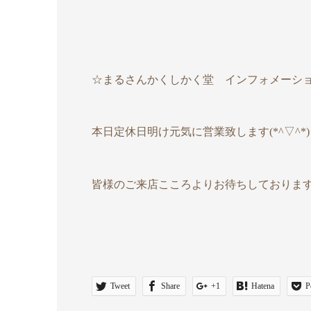
☆まるさんかくしかく堂 インフォメーシ
本日定休日明け元気に営業致します(*^▽^*)
皆様のご来店こころよりお待ちしております<m
Tweet
Share
+1
Hatena
P