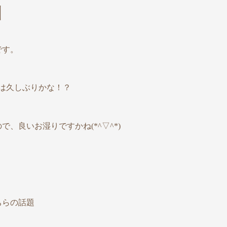
引
です。
雨は久しぶりかな！？
、良いお湿りですかね(*^▽^*)
ちらの話題