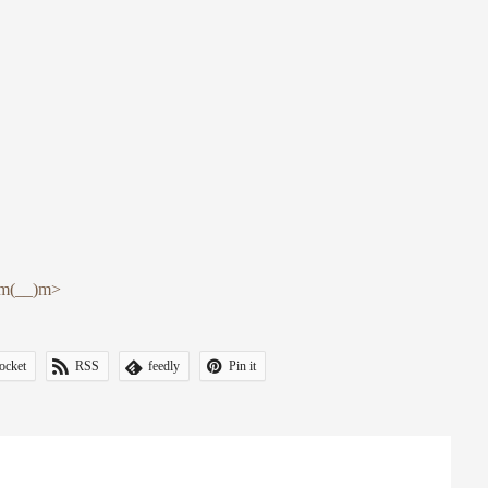
__)m>
ocket
RSS
feedly
Pin it