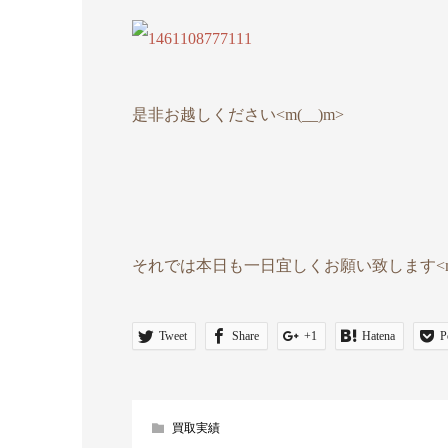
是非お越しください<m(__)m>
それでは本日も一日宜しくお願い致します<m(
Tweet
Share
+1
Hatena
P
買取実績