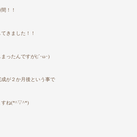
時間！！
してきました！！
たんですが(;´･ω･)
完成が２か月後という事で
(*^▽^*)