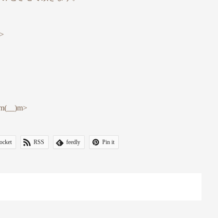
>
__)m>
ocket
RSS
feedly
Pin it