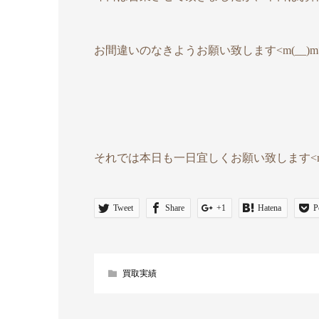
お間違いのなきようお願い致します<m(__)m
それでは本日も一日宜しくお願い致します<m(
Tweet
Share
+1
Hatena
P
買取実績